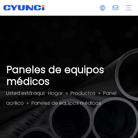
cerradura magnética
Extrusión de aluminio
fundición a presión
Pieza mecanizada CNC
Servicios de procesamiento de paneles de vidrio acrílico
OEM/ODM
Entrega
posventa
Paneles de equipos
médicos
Usted está aquí:
Hogar
»
Productos
»
Panel
acrílico
»
Paneles de equipos médicos