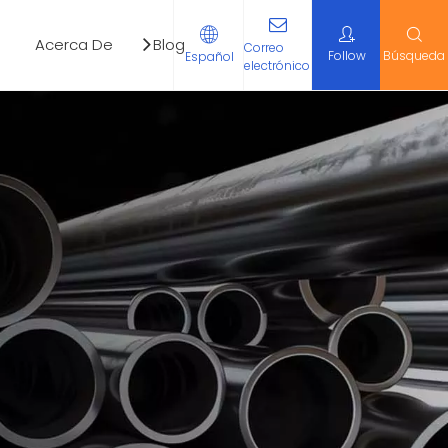
Acerca De
Blog
Contáctenos
Correo
Follow
Búsqueda
Español
electrónico