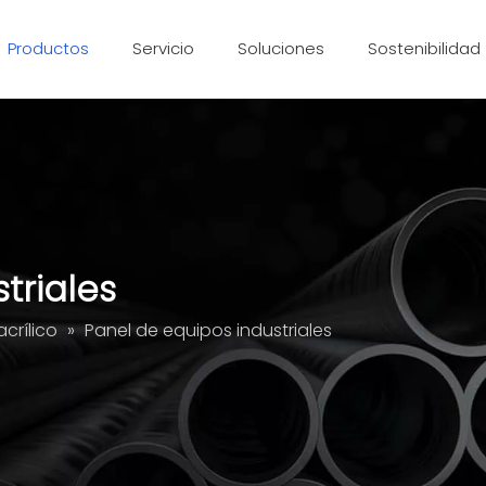
Productos
Servicio
Soluciones
Sostenibilidad
Extrusión de aluminio
Pieza mecanizada CNC
triales
acrílico
»
Panel de equipos industriales