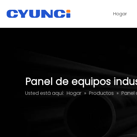
Hogar
cerradura magnética
Servicios de procesamiento de paneles de vidrio acrílico
Panel de equipos indus
Usted está aquí:
Hogar
»
Productos
»
Panel 