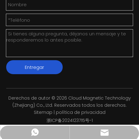
Entregar
Derechos de autor ©
2026
Cloud Magnetic Technology
(Zhejiang) Co., Ltd. Reservados todos los derechos.
Sitemap
|
política de privacidad
浙ICP备2024123715号-1
info@cyunci.com
+8613588858598