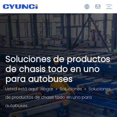
cerradura magnética
Extrusión de aluminio
fundición a presión
Pieza mecanizada CNC
Servicios de procesamiento de paneles de vidrio acrílico
OEM/ODM
Entrega
posventa
Soluciones de productos
de chasis todo en uno
para autobuses
Usted está aquí:
Hogar
»
Soluciones
»
Soluciones
de productos de chasis todo en uno para
autobuses