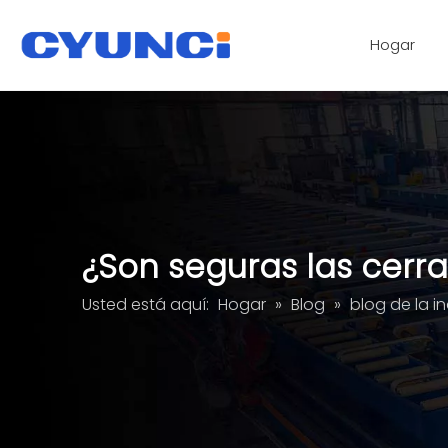
Hogar
cerradura magnética
Servicios de procesamiento de paneles de vidrio acrílico
¿Son seguras las cerr
Usted está aquí:
Hogar
»
Blog
»
blog de la in