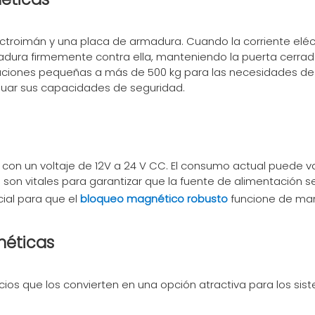
ctroimán y una placa de armadura. Cuando la corriente eléct
ura firmemente contra ella, manteniendo la puerta cerrada
icaciones pequeñas a más de 500 kg para las necesidades d
aluar sus capacidades de seguridad.
on un voltaje de 12V a 24 V CC. El consumo actual puede va
es son vitales para garantizar que la fuente de alimentació
ial para que el
bloqueo magnético robusto
funcione de ma
néticas
ios que los convierten en una opción atractiva para los sis