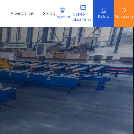
Acerca De
Blog
Contáctenos
Correo
Follow
Búsqueda
Español
electrónico