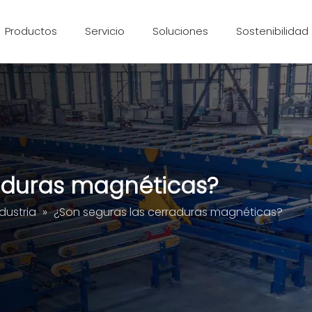
Productos
Servicio
Soluciones
Sostenibilidad
Extrusión de aluminio
Pieza mecanizada CNC
aduras magnéticas?
dustria
»
¿Son seguras las cerraduras magnéticas?