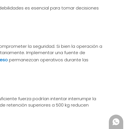
debilidades es esencial para tomar decisiones
mprometer la seguridad. Si bien la operación a
luntariamente. Implementar una fuente de
ceso
permanezcan operativos durante las
iciente fuerza podrían intentar interrumpir la
 de retención superiores a 500 kg reducen
+86135