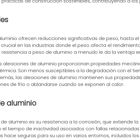
prácticas de construcción sostenibles, contribuyendo a los p
les
luminio ofrecen reducciones significativas de peso, hasta 
 crucial en las industrias donde el peso afecta el rendimient
n resistencia a peso de aluminio a menudo le da la ventaja e
 las aleaciones de aluminio proporcionan propiedades mecáni
d térmica. Son menos susceptibles a la degradación con el ti
 Además, las aleaciones de aluminio mantienen sus propieda
iones de frío o ablandarse cuando se exponen al calor.
de aluminio
de aluminio es su resistencia a la corrosión, que extiende la
l tiempo de inactividad asociados con fallas relacionadas c
s hace seguras para su uso en varios entornos, incluidos l