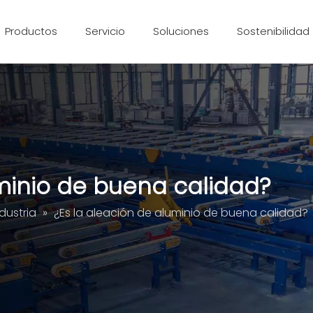
Productos
Servicio
Soluciones
Sostenibilidad
Extrusión de aluminio
Pieza mecanizada CNC
uminio de buena calidad?
dustria
»
¿Es la aleación de aluminio de buena calidad?