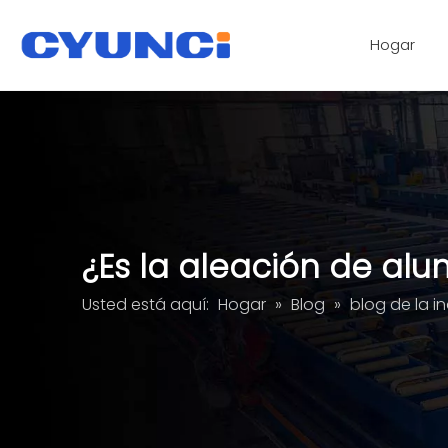
Hogar
cerradura magnética
Servicios de procesamiento de paneles de vidrio acrílico
¿Es la aleación de al
Usted está aquí:
Hogar
»
Blog
»
blog de la in