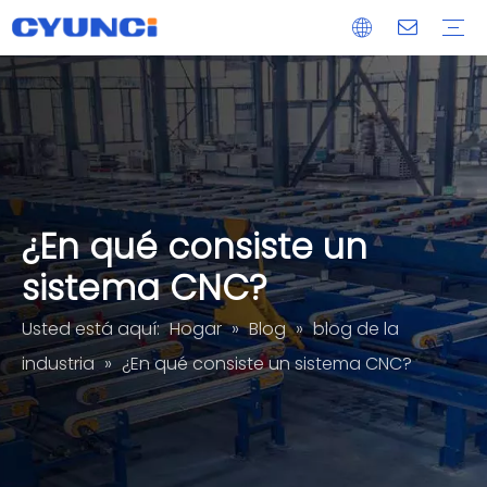
cerradura magnética
Extrusión de aluminio
fundición a presión
Pieza mecanizada CNC
Servicios de procesamiento de paneles de vidrio acrílico
OEM/ODM
Entrega
posventa
¿En qué consiste un
sistema CNC?
Usted está aquí:
Hogar
»
Blog
»
blog de la
industria
»
¿En qué consiste un sistema CNC?